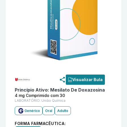
Informações detalhadas do produto
Mesilato De Doxa
Visualizar Bula
Princípio Ativo:
Mesilato De Doxazosina
4 mg Comprimido com 30
LABORATÓRIO:
União Química
Genérico
Oral
Adulto
FORMA FARMACÊUTICA: