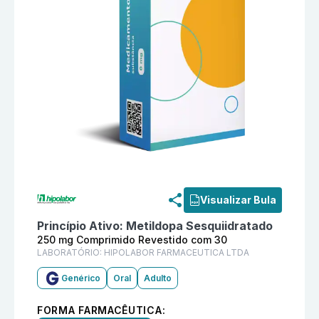
Informações detalhadas do produto
Metildopa 250 m
Visualizar Bula
Princípio Ativo:
Metildopa Sesquiidratado
250 mg Comprimido Revestido com 30
LABORATÓRIO:
HIPOLABOR FARMACEUTICA LTDA
Genérico
Oral
Adulto
FORMA FARMACÊUTICA: