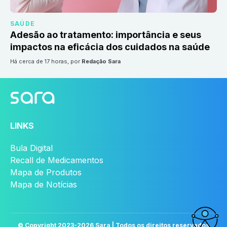
SAÚDE
Adesão ao tratamento: importância e seus
impactos na eficácia dos cuidados na saúde
há cerca de 17 horas
, por
Redação Sara
LINKS
Bula Digital
Recall de Medicamentos
Mapa de Produtos
Mapa de Notícias
© Copyright 2023-
2026
Sara | Todos os direitos reservados