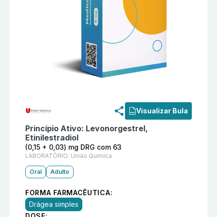
Informações detalhadas do produto
Microvlar (0,15 +
Visualizar Bula
Princípio Ativo:
Levonorgestrel,
Etinilestradiol
(0,15 + 0,03) mg DRG com 63
LABORATÓRIO:
União Química
Oral
Adulto
FORMA FARMACÊUTICA:
Drágea simples
DOSE: