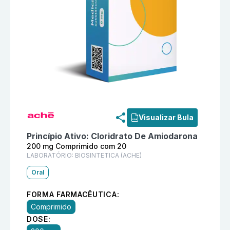
Informações detalhadas do produto
Miodaron 200 mg
Visualizar Bula
Princípio Ativo:
Cloridrato De Amiodarona
200 mg Comprimido com 20
LABORATÓRIO:
BIOSINTETICA (ACHE)
Oral
FORMA FARMACÊUTICA:
Comprimido
DOSE: