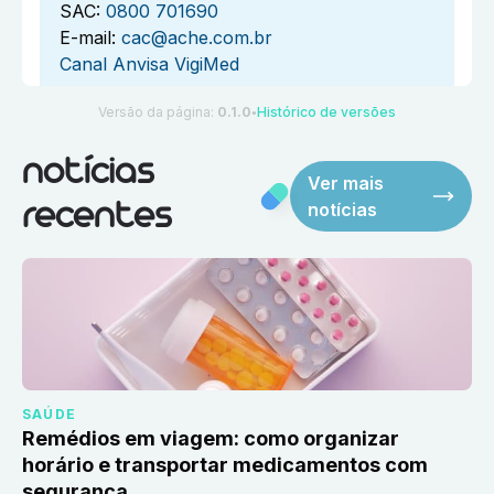
SAC:
0800 701690
E-mail:
cac@ache.com.br
Canal Anvisa VigiMed
Versão da página:
0.1.0
Histórico de versões
●
notícias
Ver mais
notícias
recentes
SAÚDE
Remédios em viagem: como organizar
horário e transportar medicamentos com
segurança