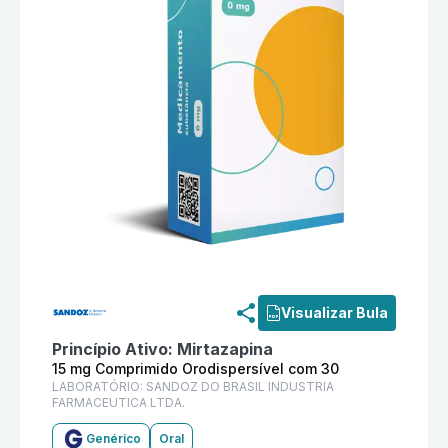
Informações detalhadas do produto
Mirtazapina 15 
Visualizar Bula
Princípio Ativo:
Mirtazapina
15 mg Comprimido Orodispersível com 30
LABORATÓRIO:
SANDOZ DO BRASIL INDUSTRIA
FARMACEUTICA LTDA.
Genérico
Oral