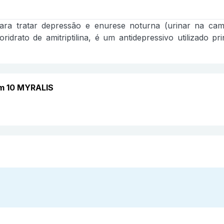
o para tratar depressão e enurese noturna (urinar na c
loridrato de amitriptilina, é um antidepressivo utilizado
om 10 MYRALIS