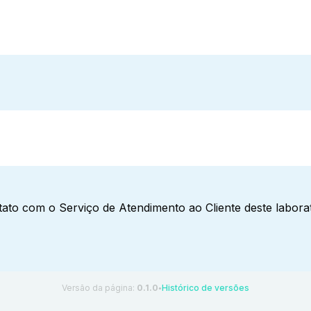
ato com o Serviço de Atendimento ao Cliente deste laborat
Versão da página:
0.1.0
Histórico de versões
●