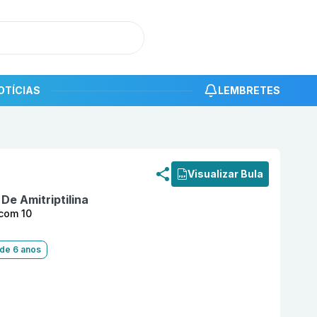
OTÍCIAS
LEMBRETES
roduto
Mitrip 10 mg Comprimido Revestido com 10 MYRALI
Visualizar Bula
 De Amitriptilina
com 10
 de 6 anos