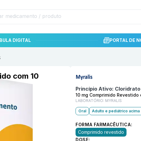
BULA DIGITAL
PORTAL DE N
S
Informações detalhadas do p
ido com 10
Princípio Ativo:
Cloridrato
10 mg Comprimido Revestido 
LABORATÓRIO:
MYRALIS
Oral
Adulto e pediátrico acima
FORMA FARMACÊUTICA:
Comprimido revestido
DOSE: