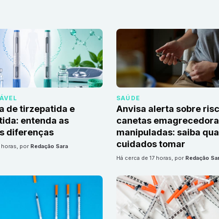
DÁVEL
SAÚDE
a de tirzepatida e
Anvisa alerta sobre ris
ida: entenda as
canetas emagrecedoras
is diferenças
manipuladas: saiba qua
cuidados tomar
7 horas
, por
Redação Sara
há cerca de 17 horas
, por
Redação Sa