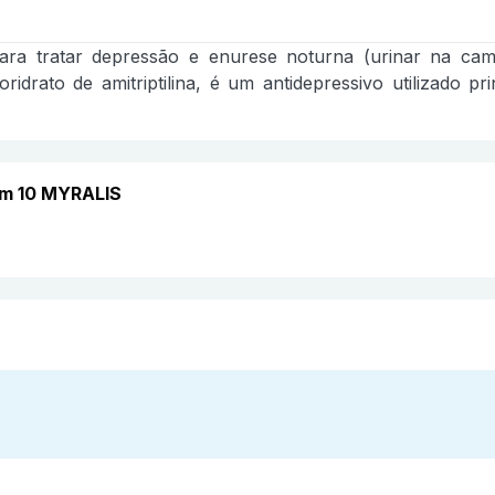
o para tratar depressão e enurese noturna (urinar na c
loridrato de amitriptilina, é um antidepressivo utilizado
om 10 MYRALIS