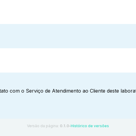
ato com o Serviço de Atendimento ao Cliente deste laborat
Versão da página:
0.1.0
Histórico de versões
●