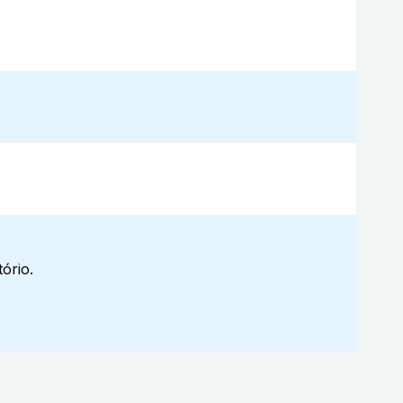
ório.