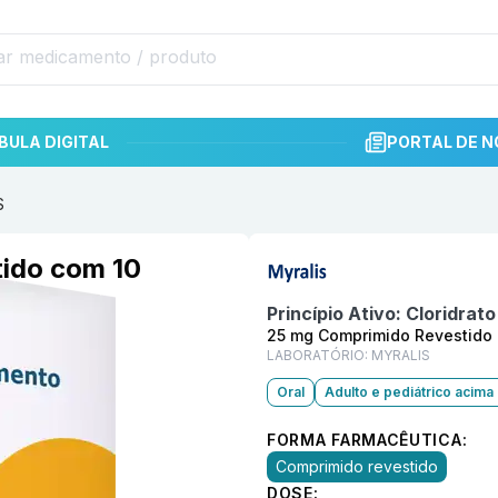
BULA DIGITAL
PORTAL DE N
S
Informações detalhadas do p
tido com 10
Princípio Ativo:
Cloridrato
25 mg Comprimido Revestido
LABORATÓRIO:
MYRALIS
Oral
Adulto e pediátrico acima 
FORMA FARMACÊUTICA:
Comprimido revestido
DOSE: