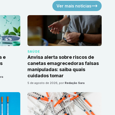
Ver mais notícias
SAÚDE
a e
Anvisa alerta sobre riscos de
as
canetas emagrecedoras falsas
manipuladas: saiba quais
cuidados tomar
ra
5 de agosto de 2026
, por
Redação Sara