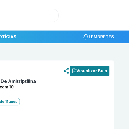
OTÍCIAS
LEMBRETES
roduto
Mitrip 25 mg Comprimido Revestido com 10 MYRALI
Visualizar Bula
 De Amitriptilina
 com 10
de 11 anos