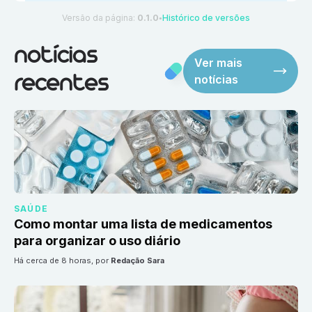
Versão da página:
0.1.0
Histórico de versões
●
notícias
Ver mais
notícias
recentes
SAÚDE
Como montar uma lista de medicamentos
para organizar o uso diário
há cerca de 8 horas
, por
Redação Sara