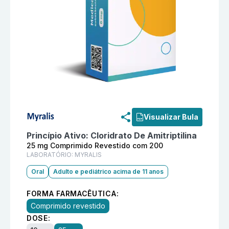
Informações detalhadas do produto
Mitrip 25 mg Com
Visualizar Bula
Princípio Ativo:
Cloridrato De Amitriptilina
25 mg Comprimido Revestido com 200
LABORATÓRIO:
MYRALIS
Oral
Adulto e pediátrico acima de 11 anos
FORMA FARMACÊUTICA:
Comprimido revestido
DOSE: