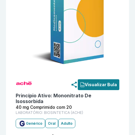
Informações detalhadas do produto
Mononitrato De I
Visualizar Bula
Princípio Ativo:
Mononitrato De
Isossorbida
40 mg Comprimido com 20
LABORATÓRIO:
BIOSINTETICA (ACHE)
Genérico
Oral
Adulto