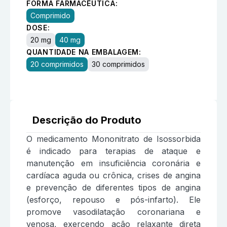
FORMA FARMACÊUTICA:
Comprimido
DOSE:
20 mg
40 mg
QUANTIDADE NA EMBALAGEM:
20 comprimidos
30 comprimidos
Descrição do Produto
O medicamento Mononitrato de Isossorbida
é indicado para terapias de ataque e
manutenção em insuficiência coronária e
cardíaca aguda ou crônica, crises de angina
e prevenção de diferentes tipos de angina
(esforço, repouso e pós-infarto). Ele
promove vasodilatação coronariana e
venosa, exercendo ação relaxante direta