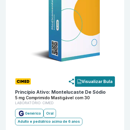
Informações detalhadas do produto
Montelucaste De 
Visualizar Bula
Princípio Ativo:
Montelucaste De Sódio
5 mg Comprimido Mastigável com 30
LABORATÓRIO:
CIMED
Genérico
Oral
Adulto e pediátrico acima de 6 anos