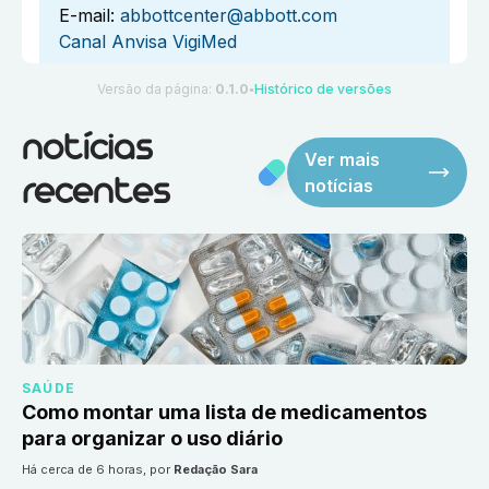
E-mail:
abbottcenter@abbott.com
Canal Anvisa VigiMed
Versão da página:
0.1.0
Histórico de versões
●
notícias
Ver mais
notícias
recentes
SAÚDE
Como montar uma lista de medicamentos
para organizar o uso diário
há cerca de 6 horas
, por
Redação Sara