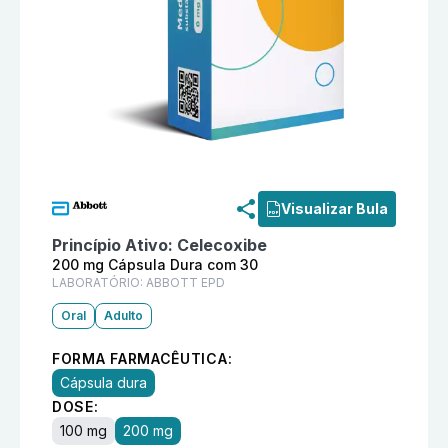
Informações detalhadas do produto
Movydia 200 mg 
Visualizar Bula
Princípio Ativo:
Celecoxibe
200 mg Cápsula Dura com 30
LABORATÓRIO:
ABBOTT EPD
Oral
Adulto
FORMA FARMACÊUTICA:
Cápsula dura
DOSE:
100 mg
200 mg