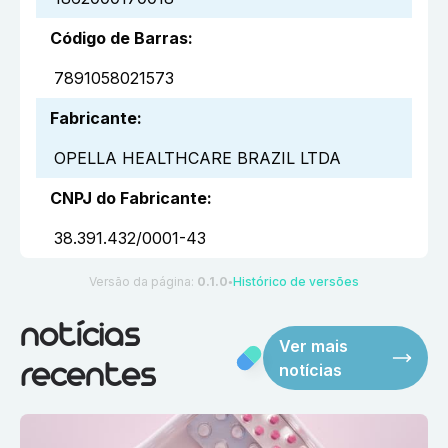
Código de Barras
:
7891058021573
Fabricante
:
OPELLA HEALTHCARE BRAZIL LTDA
CNPJ do Fabricante
:
38.391.432/0001-43
Versão da página:
0.1.0
Histórico de versões
●
notícias
Ver mais
notícias
recentes