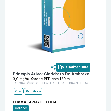
Informações detalhadas do produto
Mucosolvan 3,0 
Visualizar Bula
Princípio Ativo:
Cloridrato De Ambroxol
3,0 mg/ml Xarope PED com 120 ml
LABORATÓRIO:
OPELLA HEALTHCARE BRAZIL LTDA
Oral
Pediátrico
FORMA FARMACÊUTICA:
Xarope