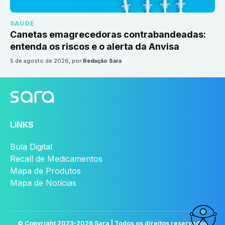
SAÚDE
Canetas emagrecedoras contrabandeadas:
entenda os riscos e o alerta da Anvisa
5 de agosto de 2026
, por
Redação Sara
LINKS
Bula Digital
Recall de Medicamentos
Mapa de Produtos
Mapa de Notícias
© Copyright 2023-
2026
Sara | Todos os direitos reservados