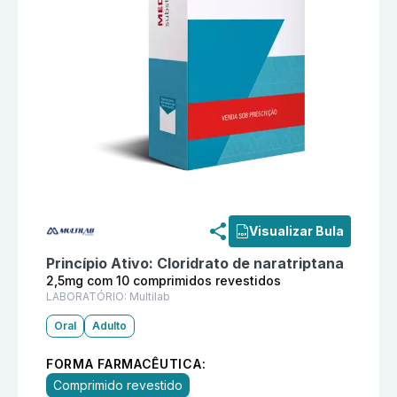
Informações detalhadas do produto
Naratano 2,5mg c
Visualizar Bula
Princípio Ativo:
Cloridrato de naratriptana
2,5mg com 10 comprimidos revestidos
LABORATÓRIO:
Multilab
Oral
Adulto
FORMA FARMACÊUTICA:
Comprimido revestido