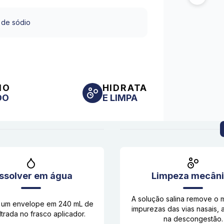
 de sódio
IO
HIDRATA
DO
E LIMPA
ssolver em água
Limpeza mecân
A solução salina remove o 
r um envelope em 240 mL de
impurezas das vias nasais, 
ltrada no frasco aplicador.
na descongestão.