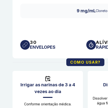
9 mg/mL
Cloreto
30
ALÍV
ENVELOPES
RÁPI
COMO USAR?
Irrigar as narinas de 3 a 4
Di
vezes ao dia
Dissolve
água fi
Conforme orientação médica.