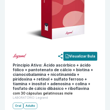
Informações detalhadas do produto
Natus Gerin com 3
Visualizar Bula
Princípio Ativo:
Ácido ascórbico + ácido
fólico + pantotenato de cálcio + biotina +
cianocobalamina + nicotinamida +
piridoxina + retinol + sulfato ferroso +
tiamina + inositol + adenosina + colina +
fosfato de cálcio dibásico + riboflavina
com 30 cápsulas gelatinosas mole
LABORATÓRIO:
Legrand
Oral
Adulto