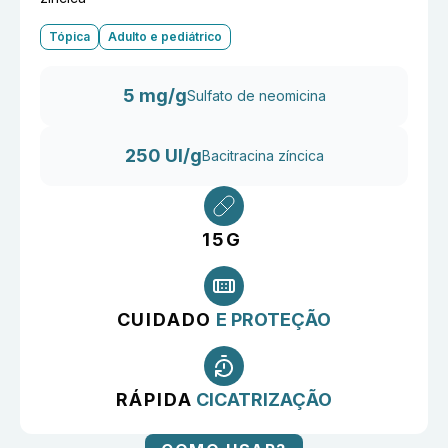
Tópica
Adulto e pediátrico
5 mg/g
Sulfato de neomicina
250 UI/g
Bacitracina zíncica
15G
CUIDADO
E PROTEÇÃO
RÁPIDA
CICATRIZAÇÃO