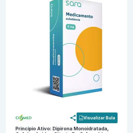
Informações detalhadas do produto
Neosaldina Musc
Visualizar Bula
Princípio Ativo:
Dipirona Monoidratada,