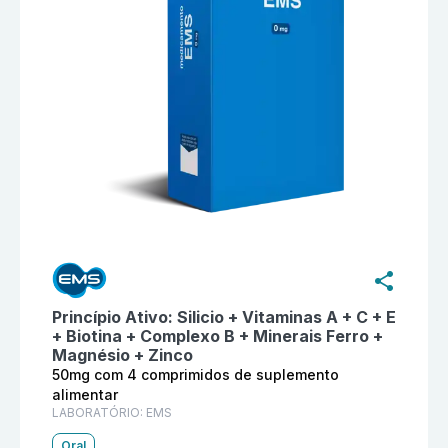
Informações detalhadas do produto
Neosil Si+Biobet
Princípio Ativo:
Silicio + Vitaminas A + C + E
+ Biotina + Complexo B + Minerais Ferro +
Magnésio + Zinco
50mg com 4 comprimidos de suplemento
alimentar
LABORATÓRIO:
EMS
Oral