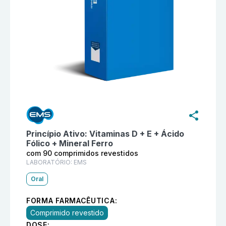
Informações detalhadas do produto
Neutrofer folato
Princípio Ativo:
Vitaminas D + E + Ácido
Fólico + Mineral Ferro
com 90 comprimidos revestidos
LABORATÓRIO:
EMS
Oral
FORMA FARMACÊUTICA:
Comprimido revestido
DOSE: