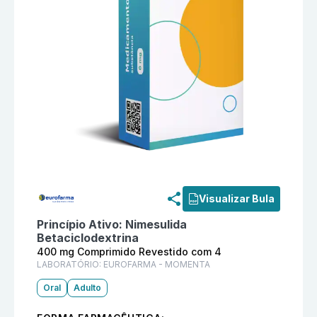
Informações detalhadas do produto
Nimus Beta 400 
Visualizar Bula
Princípio Ativo:
Nimesulida
Betaciclodextrina
400 mg Comprimido Revestido com 4
LABORATÓRIO:
EUROFARMA - MOMENTA
Oral
Adulto