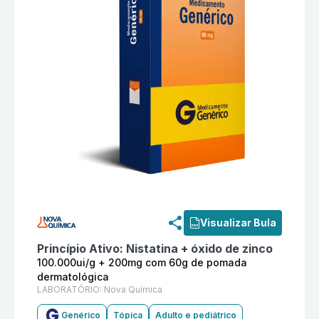
Informações detalhadas do produto
Nistatina + Óxid
Visualizar Bula
Princípio Ativo:
Nistatina + óxido de zinco
100.000ui/g + 200mg com 60g de pomada
dermatológica
LABORATÓRIO:
Nova Química
Genérico
Tópica
Adulto e pediátrico