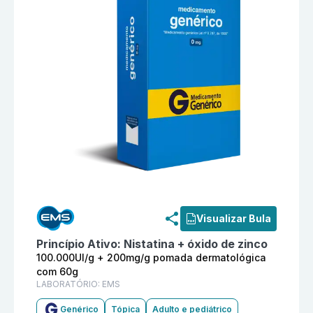
Informações detalhadas do produto
Nistatina + óxid
Visualizar Bula
Princípio Ativo:
Nistatina + óxido de zinco
100.000UI/g + 200mg/g pomada dermatológica
com 60g
LABORATÓRIO:
EMS
Genérico
Tópica
Adulto e pediátrico