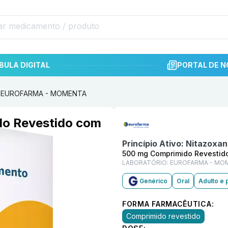
BULA DIGITAL
PORTAL DE N
 6 EUROFARMA - MOMENTA
Informações detalhadas do p
do Revestido com
Princípio Ativo:
Nitazoxan
500 mg Comprimido Revestid
LABORATÓRIO:
EUROFARMA - MO
Genérico
Oral
Adulto e 
FORMA FARMACÊUTICA:
Comprimido revestido