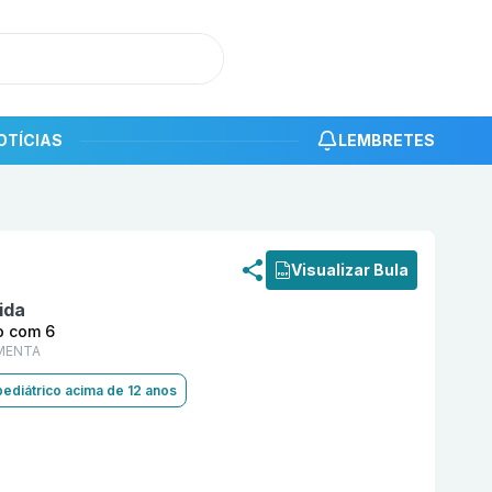
OTÍCIAS
LEMBRETES
roduto
Nitazoxanida 500 mg Comprimido Revestido com
Visualizar Bula
ida
o com 6
MENTA
pediátrico acima de 12 anos