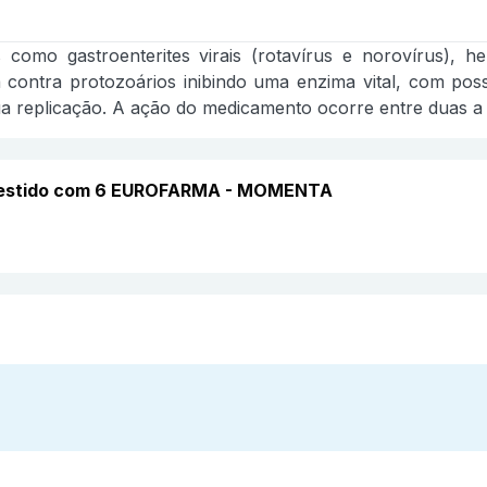
como gastroenterites virais (rotavírus e norovírus), hel
tua contra protozoários inibindo uma enzima vital, com po
 sua replicação. A ação do medicamento ocorre entre duas a
vestido com 6 EUROFARMA - MOMENTA