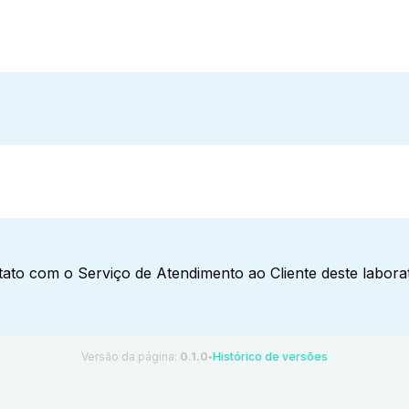
ato com o Serviço de Atendimento ao Cliente deste laborat
Versão da página:
0.1.0
Histórico de versões
●