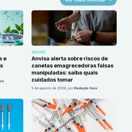
SAÚDE
a e
Anvisa alerta sobre riscos de
as
canetas emagrecedoras falsas
manipuladas: saiba quais
cuidados tomar
ra
5 de agosto de 2026
, por
Redação Sara