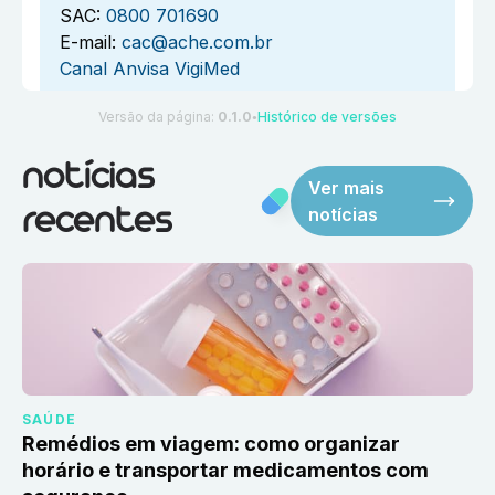
SAC:
0800 701690
E-mail:
cac@ache.com.br
Canal Anvisa VigiMed
Versão da página:
0.1.0
Histórico de versões
●
notícias
Ver mais
notícias
recentes
SAÚDE
Remédios em viagem: como organizar
horário e transportar medicamentos com