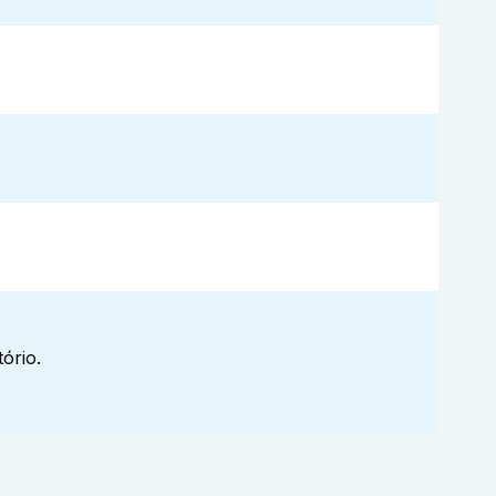
ório.