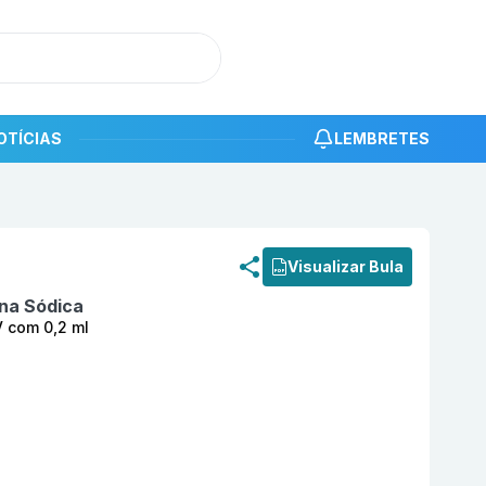
OTÍCIAS
LEMBRETES
roduto
Noxx 20 mg Solução Injetável SC/IV com 0,2 ml BL
Visualizar Bula
na Sódica
V com 0,2 ml