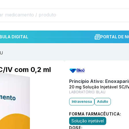
BULA DIGITAL
PORTAL DE N
AU
Informações detalhadas do p
C/IV com 0,2 ml
Princípio Ativo:
Enoxapari
20 mg Solução Injetável SC/I
LABORATÓRIO:
BLAU
Intravenosa
Adulto
FORMA FARMACÊUTICA:
Solução injetável
DOSE: