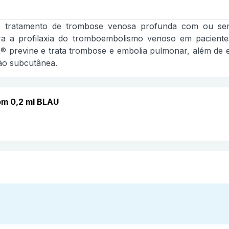
 tratamento de trombose venosa profunda com ou sem 
a a profilaxia do tromboembolismo venoso em pacient
previne e trata trombose e embolia pulmonar, além de ev
ção subcutânea.
om 0,2 ml BLAU