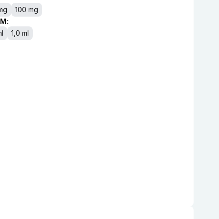
mg
100 mg
M:
ml
1,0 ml