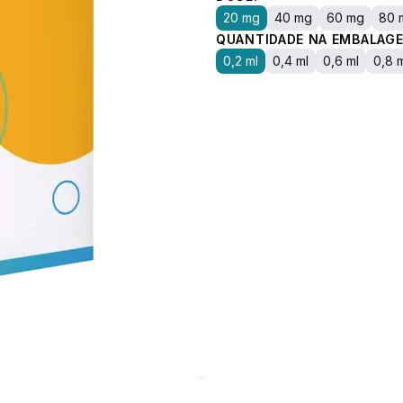
20 mg
40 mg
60 mg
80 
QUANTIDADE NA EMBALAGE
0,2 ml
0,4 ml
0,6 ml
0,8 