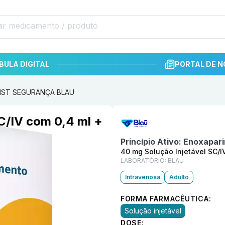
BULA DIGITAL
PORTAL DE N
+ SIST SEGURANÇA BLAU
Informações detalhadas do p
C/IV com 0,4 ml +
Princípio Ativo:
Enoxapari
40 mg Solução Injetável SC/
LABORATÓRIO:
BLAU
Intravenosa
Adulto
FORMA FARMACÊUTICA:
Solução injetável
DOSE: