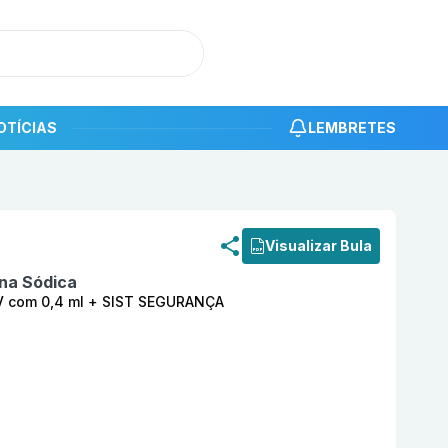
OTÍCIAS
LEMBRETES
roduto
Noxx 40 mg Solução Injetável SC/IV com 0,4 ml 
Visualizar Bula
na Sódica
IV com 0,4 ml + SIST SEGURANÇA