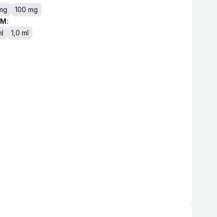
mg
100 mg
M:
ml
1,0 ml