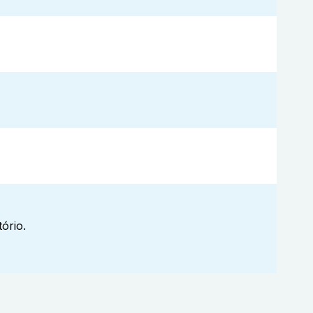
ório.