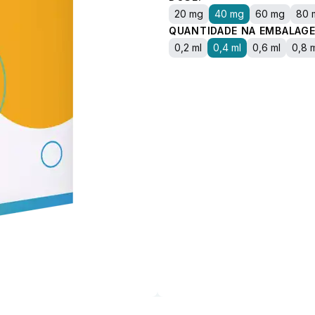
20 mg
40 mg
60 mg
80 
QUANTIDADE NA EMBALAGE
0,2 ml
0,4 ml
0,6 ml
0,8 