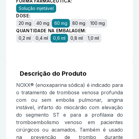
FORMA FARMACÊUTICA:
Solução injetável
DOSE:
20 mg
40 mg
60 mg
80 mg
100 mg
QUANTIDADE NA EMBALAGEM:
0,2 ml
0,4 ml
0,6 ml
0,8 ml
1,0 ml
Descrição do Produto
NOXX® (enoxaparina sódica) é indicado para
o tratamento de trombose venosa profunda
com ou sem embolia pulmonar, angina
instável, infarto do miocárdio com elevação
do segmento ST e para a profilaxia do
tromboembolismo venoso em pacientes
cirúrgicos ou acamados. Também é usado
na prevenção de trombo durante