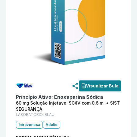
Informações detalhadas do produto
Noxx 60 mg Soluç
Visualizar Bula
Princípio Ativo:
Enoxaparina Sódica
60 mg Solução Injetável SC/IV com 0,6 ml + SIST
SEGURANÇA
LABORATÓRIO:
BLAU
Intravenosa
Adulto