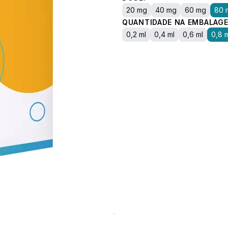
20 mg
40 mg
60 mg
80 
QUANTIDADE NA EMBALAGE
0,2 ml
0,4 ml
0,6 ml
0,8 