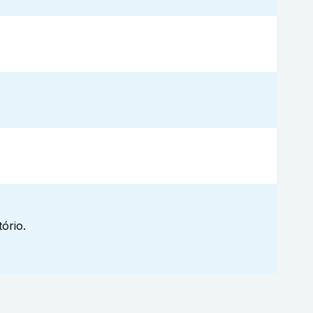
ório.