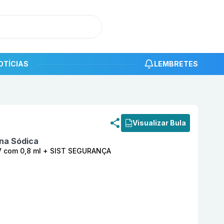
OTÍCIAS
LEMBRETES
roduto
Noxx 80 mg Solução Injetável SC/IV com 0,8 ml 
Visualizar Bula
na Sódica
IV com 0,8 ml + SIST SEGURANÇA