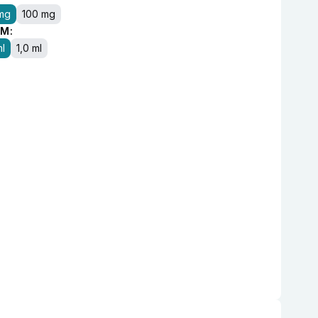
mg
100 mg
M:
ml
1,0 ml