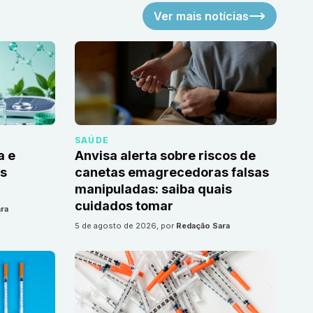
Ver mais notícias
SAÚDE
a e
Anvisa alerta sobre riscos de
as
canetas emagrecedoras falsas
manipuladas: saiba quais
cuidados tomar
ra
5 de agosto de 2026
, por
Redação Sara