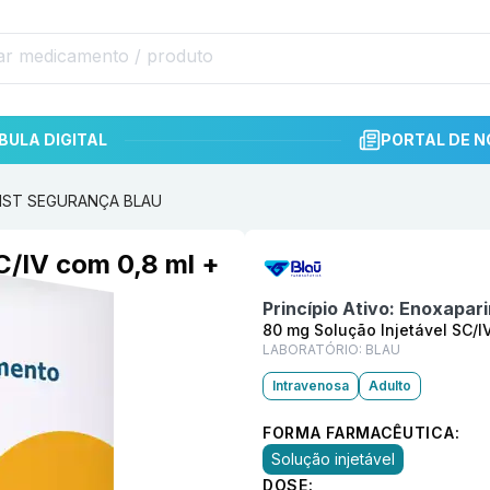
BULA DIGITAL
PORTAL DE N
+ SIST SEGURANÇA BLAU
Informações detalhadas do p
C/IV com 0,8 ml +
Princípio Ativo:
Enoxapari
80 mg Solução Injetável SC/
LABORATÓRIO:
BLAU
Intravenosa
Adulto
FORMA FARMACÊUTICA:
Solução injetável
DOSE: