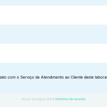
ato com o Serviço de Atendimento ao Cliente deste laborat
Versão da página:
0.1.0
Histórico de versões
●