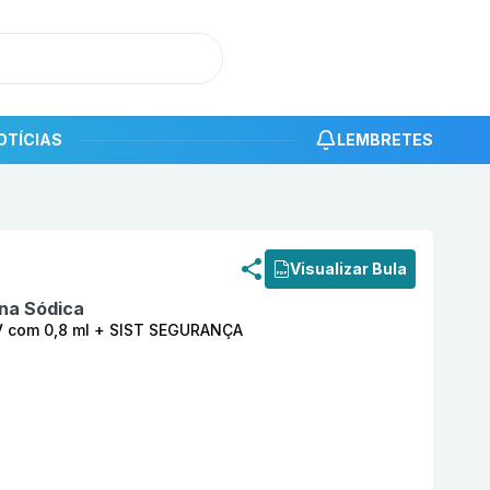
OTÍCIAS
LEMBRETES
roduto
Noxx 80 mg Solução Injetável SC/IV com 0,8 ml 
Visualizar Bula
na Sódica
IV com 0,8 ml + SIST SEGURANÇA