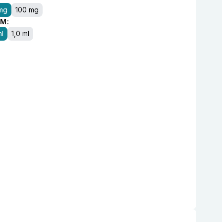
mg
100 mg
M:
ml
1,0 ml