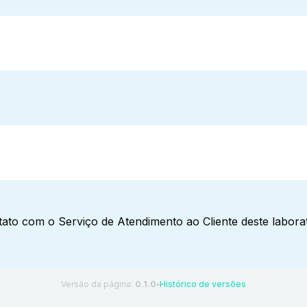
ato com o Serviço de Atendimento ao Cliente deste laborat
Versão da página:
0.1.0
Histórico de versões
●