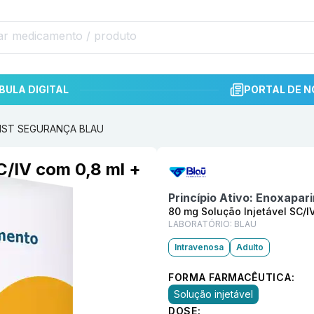
BULA DIGITAL
PORTAL DE N
+ SIST SEGURANÇA BLAU
Informações detalhadas do p
C/IV com 0,8 ml +
Princípio Ativo:
Enoxapari
80 mg Solução Injetável SC/
LABORATÓRIO:
BLAU
Intravenosa
Adulto
FORMA FARMACÊUTICA:
Solução injetável
DOSE: