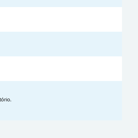
ório.