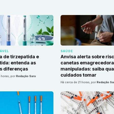
DÁVEL
SAÚDE
a de tirzepatida e
Anvisa alerta sobre ris
ida: entenda as
canetas emagrecedoras
is diferenças
manipuladas: saiba qua
cuidados tomar
1 horas
, por
Redação Sara
há cerca de 21 horas
, por
Redação Sa