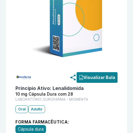
Informações detalhadas do produto
Nuvyor 10 mg Cá
Visualizar Bula
Princípio Ativo:
Lenalidomida
10 mg Cápsula Dura com 28
LABORATÓRIO:
EUROFARMA - MOMENTA
Oral
Adulto
FORMA FARMACÊUTICA:
Cápsula dura