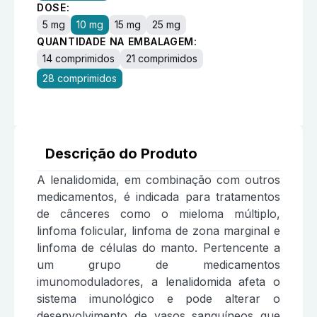
DOSE:
5 mg
10 mg
15 mg
25 mg
QUANTIDADE NA EMBALAGEM:
14 comprimidos
21 comprimidos
28 comprimidos
Descrição do Produto
A lenalidomida, em combinação com outros
medicamentos, é indicada para tratamentos
de cânceres como o mieloma múltiplo,
linfoma folicular, linfoma de zona marginal e
linfoma de células do manto. Pertencente a
um grupo de medicamentos
imunomoduladores, a lenalidomida afeta o
sistema imunológico e pode alterar o
desenvolvimento de vasos sanguíneos que