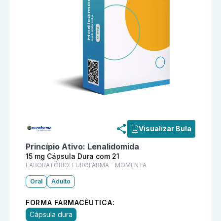
Informações detalhadas do produto
Nuvyor 15 mg Cá
Visualizar Bula
Princípio Ativo:
Lenalidomida
15 mg Cápsula Dura com 21
LABORATÓRIO:
EUROFARMA - MOMENTA
Oral
Adulto
FORMA FARMACÊUTICA:
Cápsula dura