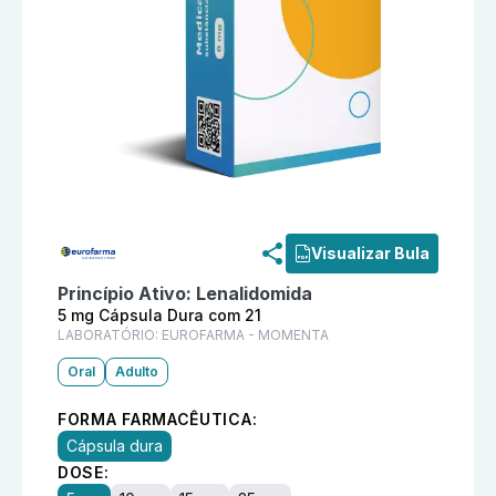
Informações detalhadas do produto
Nuvyor 5 mg Cáp
Visualizar Bula
Princípio Ativo:
Lenalidomida
5 mg Cápsula Dura com 21
LABORATÓRIO:
EUROFARMA - MOMENTA
Oral
Adulto
FORMA FARMACÊUTICA:
Cápsula dura
DOSE: