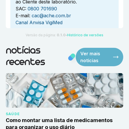
ao Cliente deste laboratório.
SAC:
0800 701690
E-mail:
cac@ache.com.br
Canal Anvisa VigiMed
Versão da página:
0.1.0
Histórico de versões
●
notícias
Ver mais
notícias
recentes
SAÚDE
Como montar uma lista de medicamentos
para organizar o uso diário