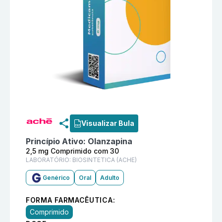
Informações detalhadas do produto
Olanzapina 2,5 
Visualizar Bula
Princípio Ativo:
Olanzapina
2,5 mg Comprimido com 30
LABORATÓRIO:
BIOSINTETICA (ACHE)
Genérico
Oral
Adulto
FORMA FARMACÊUTICA:
Comprimido