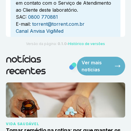
em contato com o Serviço de Atendimento
ao Cliente deste laboratório.
SAC:
0800 770881
E-mail:
torrent@torrent.com.br
Canal Anvisa VigiMed
Versão da página:
0.1.0
Histórico de versões
●
notícias
Ver mais
notícias
recentes
VIDA SAUDÁVEL
Tomar remédio na rotina: por que manter os