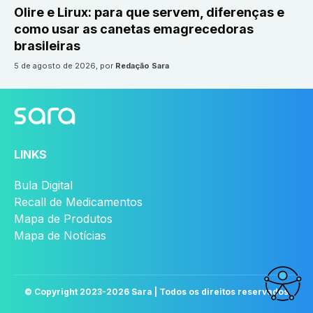
Olire e Lirux: para que servem, diferenças e
como usar as canetas emagrecedoras
brasileiras
5 de agosto de 2026
, por
Redação Sara
LINKS
Bula Digital
Recall de Medicamentos
Mapa de Produtos
Mapa de Notícias
© Copyright 2023-
2026
Sara | Todos os direitos reservados
Acessi