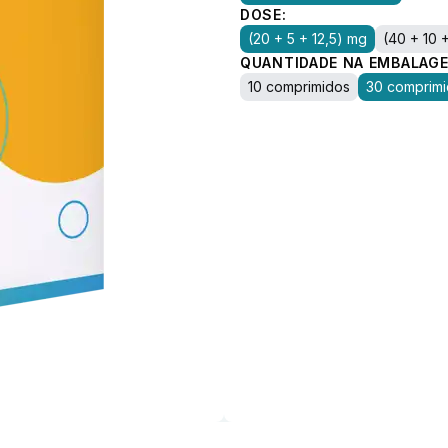
DOSE:
(20 + 5 + 12,5) mg
(40 + 10 
QUANTIDADE NA EMBALAGE
10 comprimidos
30 comprim