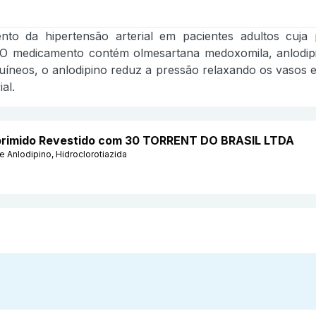
o da hipertensão arterial em pacientes adultos cuj
O medicamento contém olmesartana medoxomila, anlodipino
íneos, o anlodipino reduz a pressão relaxando os vasos e 
al.
omprimido Revestido com 30 TORRENT DO BRASIL LTDA
 Anlodipino, Hidroclorotiazida