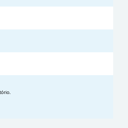
ório.