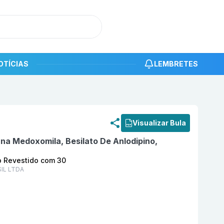
OTÍCIAS
LEMBRETES
roduto
Olmecor Triplo (20 + 5 + 12,5) mg Comprimido R
Visualizar Bula
na Medoxomila, Besilato De Anlodipino,
o Revestido com 30
IL LTDA