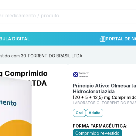
BULA DIGITAL
PORTAL DE N
evestido com 30 TORRENT DO BRASIL LTDA
Informações detalhadas do p
mg Comprimido
 BRASIL LTDA
Princípio Ativo:
Olmesarta
Hidroclorotiazida
(20 + 5 + 12,5) mg Comprimid
LABORATÓRIO:
TORRENT DO BRAS
Oral
Adulto
FORMA FARMACÊUTICA:
Comprimido revestido