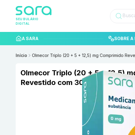
SEU BULÁRIO
DIGITAL
A SARA
SOBRE A 
Início
Olmecor Triplo (20 + 5 + 12,5) mg Comprimido R
Olmecor Triplo (20 + 5 + 12,5) 
Revestido com 30 TORRENT DO