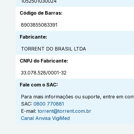
1052501030024
Código de Barras
:
8903855083391
Fabricante
:
TORRENT DO BRASIL LTDA
CNPJ do Fabricante
:
33.078.528/0001-32
Fale com o SAC
:
Para mais informações ou suporte, entre em cont
SAC:
0800 770881
E-mail:
torrent@torrent.com.br
Canal Anvisa VigiMed