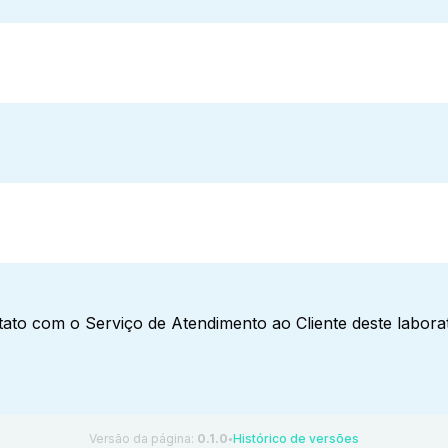
ato com o Serviço de Atendimento ao Cliente deste laborat
Versão da página:
0.1.0
Histórico de versões
●