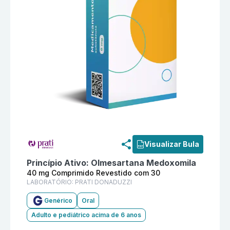
Informações detalhadas do produto
Olmesartana Med
Visualizar Bula
Princípio Ativo:
Olmesartana Medoxomila
40 mg Comprimido Revestido com 30
LABORATÓRIO:
PRATI DONADUZZI
Genérico
Oral
Adulto e pediátrico acima de 6 anos