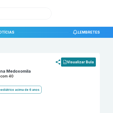
OTÍCIAS
LEMBRETES
roduto
Olmesartana Medoxomila 40 mg Comprimido Reves
Visualizar Bula
ana Medoxomila
 com 40
pediátrico acima de 6 anos