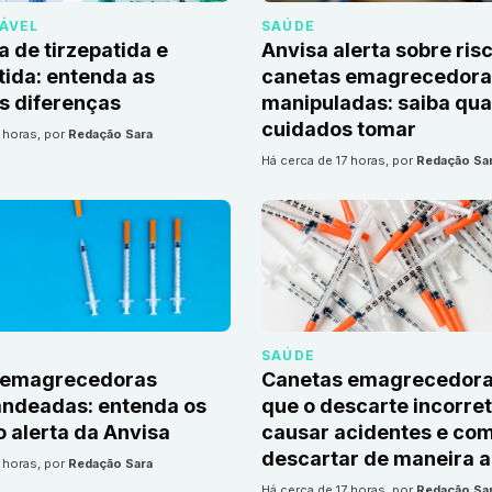
DÁVEL
SAÚDE
a de tirzepatida e
Anvisa alerta sobre ris
ida: entenda as
canetas emagrecedoras
is diferenças
manipuladas: saiba qua
cuidados tomar
7 horas
, por
Redação Sara
há cerca de 17 horas
, por
Redação Sa
SAÚDE
 emagrecedoras
Canetas emagrecedora
andeadas: entenda os
que o descarte incorre
o alerta da Anvisa
causar acidentes e co
descartar de maneira 
7 horas
, por
Redação Sara
há cerca de 17 horas
, por
Redação Sa