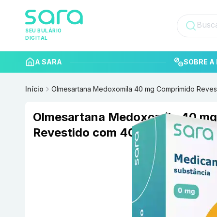
SEU BULÁRIO
DIGITAL
A SARA
SOBRE A 
Início
Olmesartana Medoxomila 40 mg Comprimido Reve
Olmesartana Medoxomila 40 mg
Revestido com 40 PRATI DONA