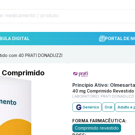
BULA DIGITAL
PORTAL DE N
stido com 40 PRATI DONADUZZI
Informações detalhadas do p
 Comprimido
DUZZI
Princípio Ativo:
Olmesart
40 mg Comprimido Revestido
LABORATÓRIO:
PRATI DONADUZZI
Genérico
Oral
Adulto e 
FORMA FARMACÊUTICA:
Comprimido revestido