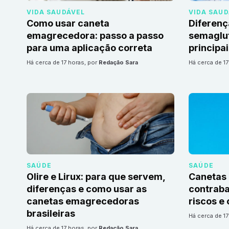
VIDA SAUDÁVEL
VIDA SAU
Como usar caneta
Diferenç
emagrecedora: passo a passo
semaglut
para uma aplicação correta
principa
há cerca de 17 horas
, por
Redação Sara
há cerca de 1
SAÚDE
SAÚDE
Olire e Lirux: para que servem,
Canetas
diferenças e como usar as
contrab
canetas emagrecedoras
riscos e 
brasileiras
há cerca de 1
há cerca de 17 horas
, por
Redação Sara