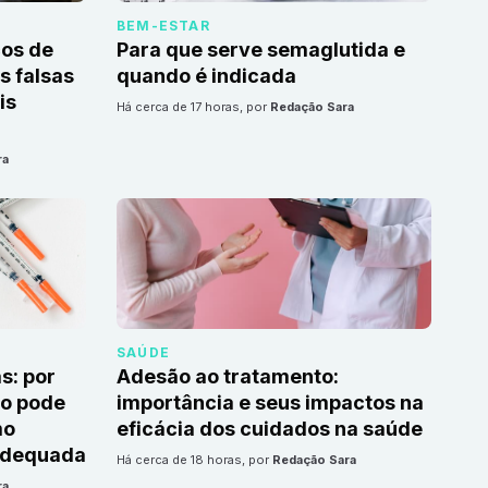
BEM-ESTAR
cos de
Para que serve semaglutida e
 falsas
quando é indicada
is
há cerca de 17 horas
, por
Redação Sara
ra
SAÚDE
s: por
Adesão ao tratamento:
to pode
importância e seus impactos na
mo
eficácia dos cuidados na saúde
adequada
há cerca de 18 horas
, por
Redação Sara
ra