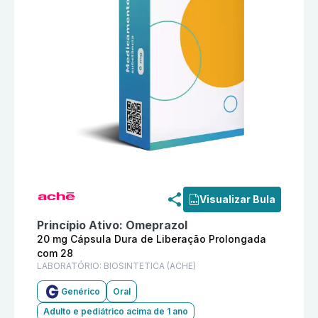
Informações detalhadas do produto
Omeprazol 20 mg 
Visualizar Bula
Princípio Ativo:
Omeprazol
20 mg Cápsula Dura de Liberação Prolongada
com 28
LABORATÓRIO:
BIOSINTETICA (ACHE)
Genérico
Oral
Adulto e pediátrico acima de 1 ano