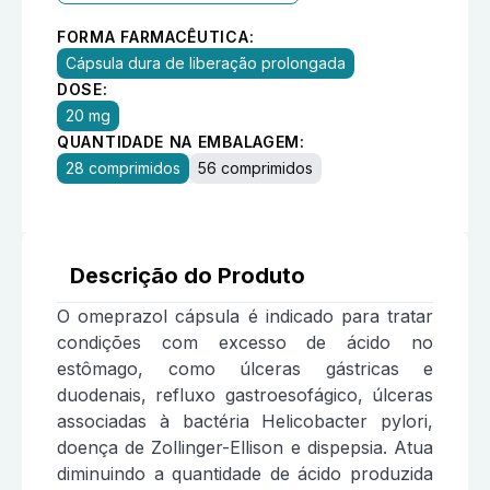
FORMA FARMACÊUTICA:
Cápsula dura de liberação prolongada
DOSE:
20 mg
QUANTIDADE NA EMBALAGEM:
28 comprimidos
56 comprimidos
Descrição do Produto
O omeprazol cápsula é indicado para tratar
condições com excesso de ácido no
estômago, como úlceras gástricas e
duodenais, refluxo gastroesofágico, úlceras
associadas à bactéria Helicobacter pylori,
doença de Zollinger-Ellison e dispepsia. Atua
diminuindo a quantidade de ácido produzida