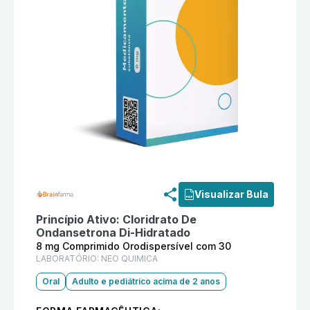
Informações detalhadas do produto
Ondavon 8 mg Co
Visualizar Bula
Princípio Ativo:
Cloridrato De
Ondansetrona Di-Hidratado
8 mg Comprimido Orodispersível com 30
LABORATÓRIO:
NEO QUIMICA
Oral
Adulto e pediátrico acima de 2 anos