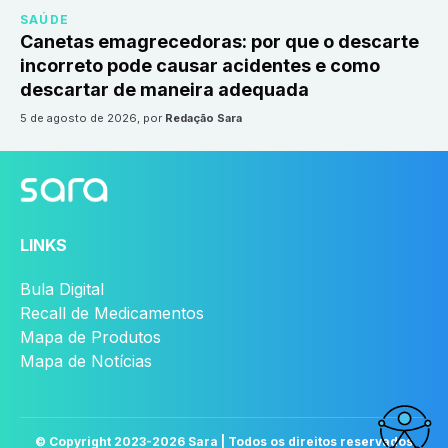
SAÚDE
Canetas emagrecedoras: por que o descarte
incorreto pode causar acidentes e como
descartar de maneira adequada
5 de agosto de 2026
, por
Redação Sara
LINKS
Bula Digital
Recall de Medicamentos
Mapa de Produtos
Mapa de Notícias
© Copyright 2023-
2026
Sara | Todos os direitos reservados