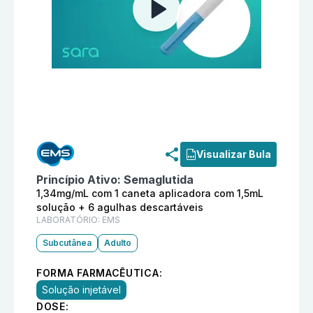
Informações detalhadas do produto
Ozivy 1,34mg/mL 
Visualizar Bula
Princípio Ativo:
Semaglutida
1,34mg/mL com 1 caneta aplicadora com 1,5mL
solução + 6 agulhas descartáveis
LABORATÓRIO:
EMS
Subcutânea
Adulto
FORMA FARMACÊUTICA:
Solução injetável
DOSE: