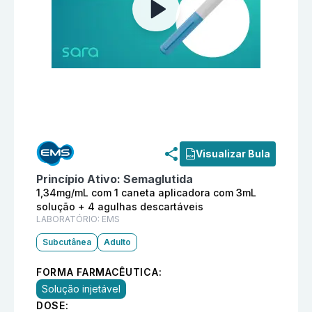
Informações detalhadas do produto
Ozivy 1,34mg/mL 
Visualizar Bula
Princípio Ativo:
Semaglutida
1,34mg/mL com 1 caneta aplicadora com 3mL
solução + 4 agulhas descartáveis
LABORATÓRIO:
EMS
Subcutânea
Adulto
FORMA FARMACÊUTICA:
Solução injetável
DOSE: