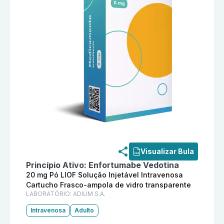
Informações detalhadas do produto
Padcev 20 mg Pó L
Visualizar Bula
Princípio Ativo:
Enfortumabe Vedotina
20 mg Pó LIOF Solução Injetável Intravenosa
Cartucho Frasco-ampola de vidro transparente
LABORATÓRIO:
ADIUM S.A.
Intravenosa
Adulto