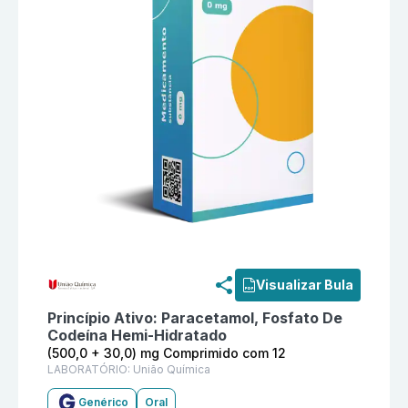
Informações detalhadas do produto
Paracetamol + Fo
Visualizar Bula
Princípio Ativo:
Paracetamol, Fosfato De
Codeína Hemi-Hidratado
(500,0 + 30,0) mg Comprimido com 12
LABORATÓRIO:
União Química
Genérico
Oral