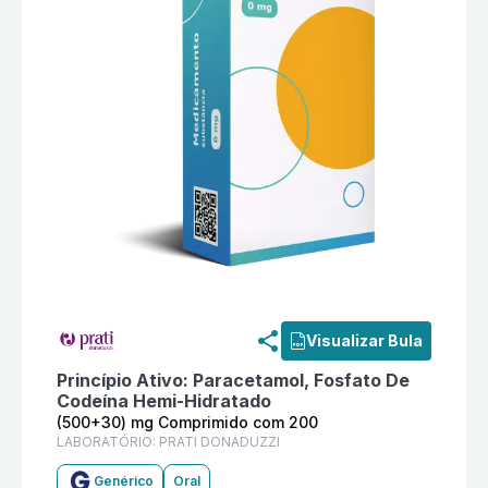
Informações detalhadas do produto
Paracetamol + F
Visualizar Bula
Princípio Ativo:
Paracetamol, Fosfato De
Codeína Hemi-Hidratado
(500+30) mg Comprimido com 200
LABORATÓRIO:
PRATI DONADUZZI
Genérico
Oral