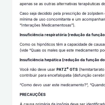
apenas se as outras alternativas terapêuticas 
Caso seja decidido pela prescrição de zolpid
mínima de uso concomitante e um acompanhament
“Interações Medicamentosas”).
Insuficiência respiratória (redução da função
Como os hipnóticos têm a capacidade de causar
(vide “Quais os males que este medicamento po
Insuficiência hepática (redução da função do
®
Você não deve usar
PATZ
GTS
(hemitartarato
contribuir para encefalopatia (disfunção cerebra
“Como devo usar este medicamento?”, “Quando 
PRECAUÇÕES
A causa primária da insônia deve ser identificad