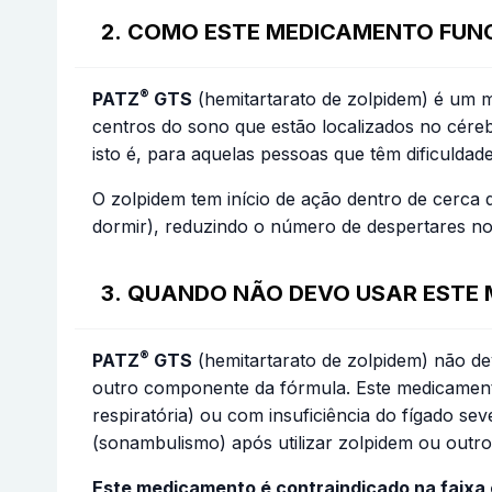
2. COMO ESTE MEDICAMENTO FUN
®
PATZ
GTS
(hemitartarato de zolpidem) é um 
centros do sono que estão localizados no cére
isto é, para aquelas pessoas que têm dificuld
O zolpidem tem início de ação dentro de cerc
dormir), reduzindo o número de despertares no
3. QUANDO NÃO DEVO USAR ESTE
®
PATZ
GTS
(hemitartarato de zolpidem) não dev
outro componente da fórmula. Este medicamento 
respiratória) ou com insuficiência do fígado 
(sonambulismo) após utilizar zolpidem ou outr
Este medicamento é contraindicado na faixa e