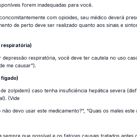
disponíveis forem inadequadas para você.
em concomitantemente com opioides, seu médico deverá pre
o de perto deve ser realizado quanto aos sinais e sintom
 respiratória)
 depressão respiratória, você deve ter cautela no uso cas
de me causar”).
 fígado)
 de zolpidem) caso tenha insuficiência hepática severa (d
l). (Vide
não devo usar este medicamento?”, “Quais os males este
a sempre que possível e os fatores causais tratados antes d