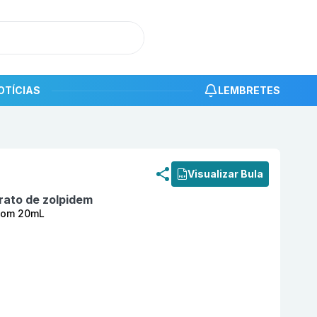
OTÍCIAS
LEMBRETES
roduto
Patz GTS 10mg/mL solução gotas oral com 20mL E
Visualizar Bula
rato de zolpidem
 com 20mL