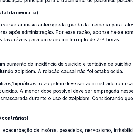
dicação principal para o tratamento de pacientes psicóti
otal da memória)
 causar amnésia anterógrada (perda da memória para fato
ras após administração. Por essa razão, aconselha-se to
s favoráveis para um sono ininterrupto de 7-8 horas.
 aumento da incidência de suicídio e tentativa de suicídi
uindo zolpidem. A relação causal não foi estabelecida.
vos/hipnóticos, o zolpidem deve ser administrado com ca
suicidas. A menor dose possível deve ser empregada nesse
desmascarada durante o uso de zolpidem. Considerando que
(contrárias)
 exacerbação da insônia, pesadelos, nervosismo, irritabilid