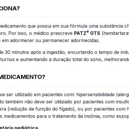
CIONA?
medicamento que possui em sua fórmula uma substância c
®
bro. Por isso, o médico prescreve
PATZ
GTS
(hemitartara
ade em adormecer ou permanecer adormecidas.
a de 30 minutos após a ingestão, encurtando o tempo de i
turnos e aumentando a duração total do sono, melhorando
 MEDICAMENTO?
e ser utilizado em pacientes com: hipersensibilidade (alerg
também não deve ser utilizado por pacientes com insuficiê
severa (redução da função do fígado), ou por pacientes co
os medicamentos para o tratamento da insônia, como eszop
tária pediátrica
.