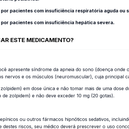
por pacientes com insuficiência respiratória aguda ou 
por pacientes com insuficiência hepática severa.
USAR ESTE MEDICAMENTO?
ocê apresente síndrome da apneia do sono (doença onde o
s nervos e os músculos (neuromuscular), cuja principal ca
 zolpidem) em dose única e não tomar mais de uma dose du
o de zolpidem) e não deve exceder 10 mg (20 gotas).
pínicos ou outros fármacos hipnóticos sedativos, incluind
de destes riscos, seu médico deverá prescrever o uso conc