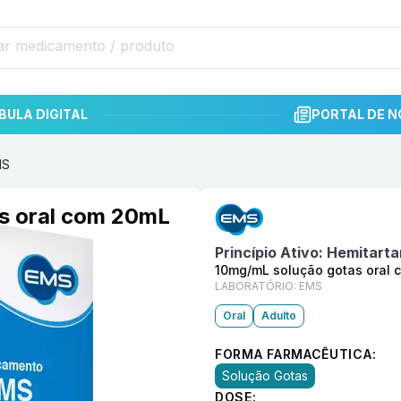
BULA DIGITAL
PORTAL DE N
MS
Informações detalhadas do p
s oral com 20mL
Princípio Ativo:
Hemitarta
10mg/mL solução gotas oral
LABORATÓRIO:
EMS
Oral
Adulto
FORMA FARMACÊUTICA:
Solução Gotas
DOSE: