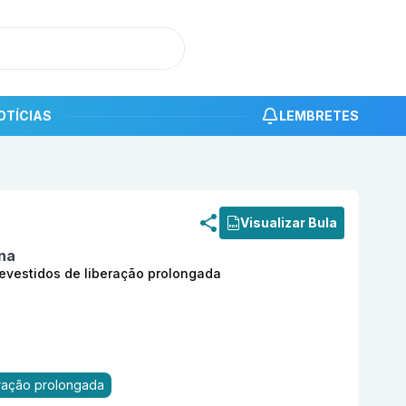
OTÍCIAS
LEMBRETES
roduto
Pentoxifilina 400mg com 30 comprimidos revestido
Visualizar Bula
ina
vestidos de liberação prolongada
eração prolongada