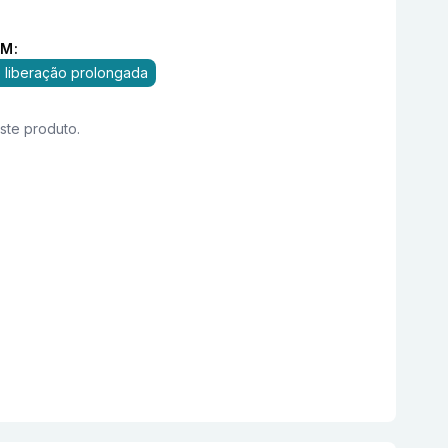
M:
 liberação prolongada
este produto.