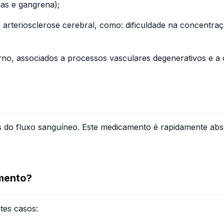
nas e gangrena);
 de arteriosclerose cerebral, como: dificuldade na concent
nterno, associados a processos vasculares degenerativos e 
 do fluxo sanguíneo. Este medicamento é rapidamente absor
mento?
ntes casos: