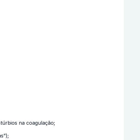
túrbios na coagulação;
s”);