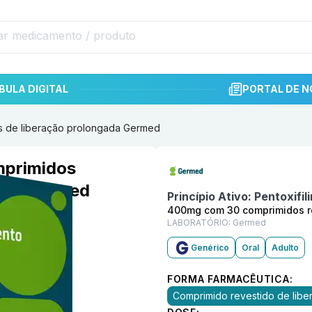
BULA DIGITAL
PORTAL DE N
os de liberação prolongada Germed
Informações detalhadas do p
mprimidos
gada Germed
Princípio Ativo:
Pentoxifil
400mg com 30 comprimidos re
LABORATÓRIO:
Germed
Genérico
Oral
Adulto
FORMA FARMACÊUTICA:
Comprimido revestido de lib