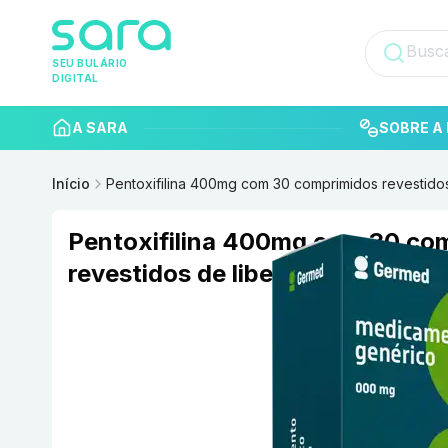
SEU BULÁRIO
DIGITAL
A SARA
SOBRE A 
Início
Pentoxifilina 400mg com 30 comprimidos revestid
Pentoxifilina 400mg com 30 co
revestidos de liberação prolon