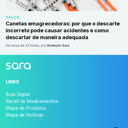
SAÚDE
Canetas emagrecedoras: por que o descarte
incorreto pode causar acidentes e como
descartar de maneira adequada
há cerca de 23 horas
, por
Redação Sara
LINKS
Bula Digital
Recall de Medicamentos
Mapa de Produtos
Mapa de Notícias