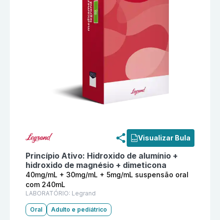
Informações detalhadas do produto
Pepsogel 40mg/m
Visualizar Bula
Princípio Ativo:
Hidroxido de alumínio +
hidroxido de magnésio + dimeticona
40mg/mL + 30mg/mL + 5mg/mL suspensão oral
com 240mL
LABORATÓRIO:
Legrand
Oral
Adulto e pediátrico