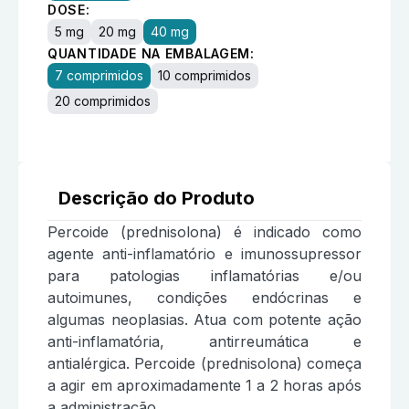
DOSE:
5 mg
20 mg
40 mg
QUANTIDADE NA EMBALAGEM:
7 comprimidos
10 comprimidos
20 comprimidos
Descrição do Produto
Percoide (prednisolona) é indicado como
agente anti-inflamatório e imunossupressor
para patologias inflamatórias e/ou
autoimunes, condições endócrinas e
algumas neoplasias. Atua com potente ação
anti-inflamatória, antirreumática e
antialérgica. Percoide (prednisolona) começa
a agir em aproximadamente 1 a 2 horas após
a administração.