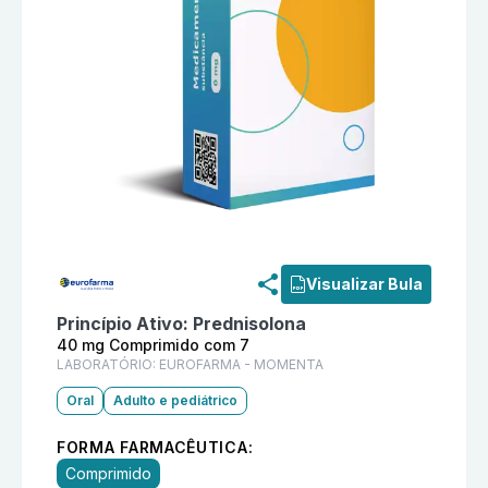
Informações detalhadas do produto
Percoide 40 mg
Visualizar Bula
Princípio Ativo:
Prednisolona
40 mg Comprimido com 7
LABORATÓRIO:
EUROFARMA - MOMENTA
Oral
Adulto e pediátrico
FORMA FARMACÊUTICA:
Comprimido