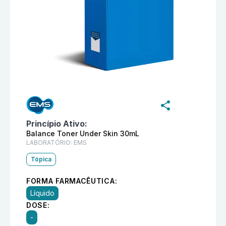
Informações detalhadas do produto
Perfect Balance 
Princípio Ativo:
Balance Toner Under Skin 30mL
LABORATÓRIO:
EMS
Tópica
FORMA FARMACÊUTICA:
Líquido
DOSE:
-